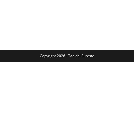
Copyright 2026 - Tae del Sureste